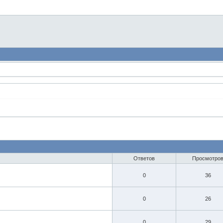
Ответов
Просмотро
0
36
0
26
0
29