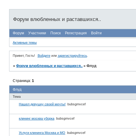
Форум влюбленных и раставшихся..
Форум
Участники
Поиск
Регистрация
Войти
Активные темы
Привет, Гость!
Войдите
или
зарегистрируйтесь
.
»
Форум влюбленных и раставшихся..
»
Флуд
Страница:
1
Флуд
Тема
Нашел девушку своей мечты!
bubsgmvcef
клининг москва уборка
bubsgmvcef
Услуги клининга Москва и МО
bubsgmvcef