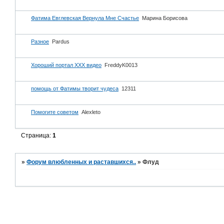
Фатима Евглевская Вернула Мне Счастье
Марина Борисова
Разное
Pardus
Хороший портал ХХХ видео
FreddyK0013
помощь от Фатимы творит чудеса
12311
Помогите советом
Alexleto
Страница:
1
»
Форум влюбленных и раставшихся..
»
Флуд