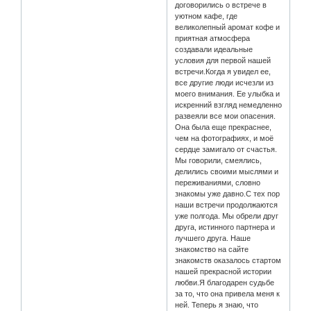
договорились о встрече в
уютном кафе, где
великолепный аромат кофе и
приятная атмосфера
создавали идеальные
условия для первой нашей
встречи.Когда я увидел ее,
все другие люди исчезли из
моего внимания. Ее улыбка и
искренний взгляд немедленно
развеяли все мои опасения.
Она была еще прекраснее,
чем на фотографиях, и моё
сердце замигало от счастья.
Мы говорили, смеялись,
делились своими мыслями и
переживаниями, словно
знакомы уже давно.С тех пор
наши встречи продолжаются
уже полгода. Мы обрели друг
друга, истинного партнера и
лучшего друга. Наше
знакомство на сайте
знакомств оказалось стартом
нашей прекрасной истории
любви.Я благодарен судьбе
за то, что она привела меня к
ней. Теперь я знаю, что