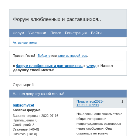
Форум влюбленных и раставшихся..
Форум
Участники
Поиск
Регистрация
Войти
Активные темы
Привет, Гость!
Войдите
или
зарегистрируйтесь
.
»
Форум влюбленных и раставшихся..
»
Флуд
»
Нашел
девушку своей мечты!
Страница:
1
Нашел девушку своей мечты!
Поделиться
2023-
1
bubsgmvcef
12-31 19:09:39
Козявка форума
Началось наше знакомство с
Зарегистрирован
: 2022-07-16
общих интересов и
Приглашений:
0
непринужденных разговоров
Сообщений:
3
через сообщения. Она
Уважение:
[+0/-0]
оказалась не только
Позитив:
[+0/-0]