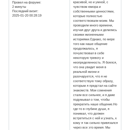
красивой, но и умной, с
Провел на форуме:
2 минуты
чувством юмора и
Последний визит:
собственными ценностями,
2025-01-20 00:28:19
которые полностью
соответствовали моим. Мы
проводили много времени,
изучая друг друга и делились
своими жизненными
историями.Однако, по мере
того как наше общение
продолжалось, я
почувствовал в себе
некоторую тревогу и
неопределенность. Я боялся,
что она увидит меня в
реальной жизни и
разочаруется, что я не
соответствую тому образу,
которым я предстал на сайте
знакомств. Мои сомнения
стали все сильнее, и я даже
подумывал о том, чтобы
прекратить наше общение.Но
где-то в глубине души, я
понимал, что должен
встретиться с ней и узнать, к
кому я так сильно привязался
через все это время. Мы