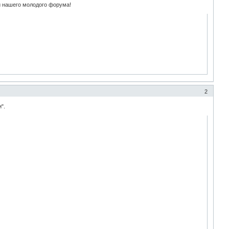
ии нашего молодого форума!
2
".