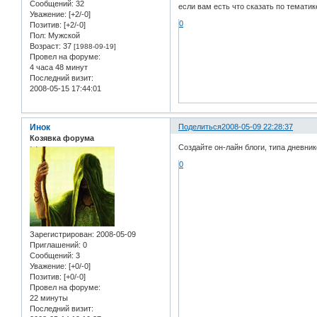
Сообщений:
32
если вам есть что сказать по темати
Уважение:
[+2/-0]
0
Позитив:
[+2/-0]
Пол:
Мужской
Возраст:
37
[1988-09-19]
Провел на форуме:
4 часа 48 минут
Последний визит:
2008-05-15 17:44:01
Инок
Поделиться
2008-05-09 22:28:37
Козявка форума
Создайте он-лайн блоги, типа дневник
0
Зарегистрирован
: 2008-05-09
Приглашений:
0
Сообщений:
3
Уважение:
[+0/-0]
Позитив:
[+0/-0]
Провел на форуме:
22 минуты
Последний визит: