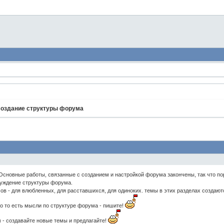
оздание структуры форума
Основные работы, связанные с созданием и настройкой форума закончены, так что п
суждение структуры форума.
ов - для влюбленных, для расставшихся, для одиноких. темы в этих разделах создаю
го то есть мысли по структуре форума - пишите!
 - создавайте новые темы и предлагайте!