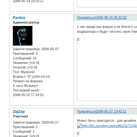
2008-05-14 19:10:27
Pardus
Поделиться
2008-05-15 05:32:22
Администратор
у нас вроде как форум а не блоги=) 
модератора и будет чистить свою те
0
Зарегистрирован
: 2008-05-07
Приглашений:
0
Сообщений:
32
Уважение:
[+2/-0]
Позитив:
[+2/-0]
Пол:
Мужской
Возраст:
37
[1988-09-19]
Провел на форуме:
4 часа 48 минут
Последний визит:
2008-05-15 17:44:01
ZigZag
Поделиться
2009-05-27 13:42:11
Участник
Может быть пригодится - для дизайн
Зарегистрирован
: 2009-05-27
Приглашений:
0
Сообщений:
1
0
Уважение:
[+0/-0]