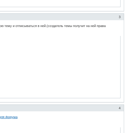
3
ою тему и отписываться в ней.(создатель темы получит на ней права
4
 для форума