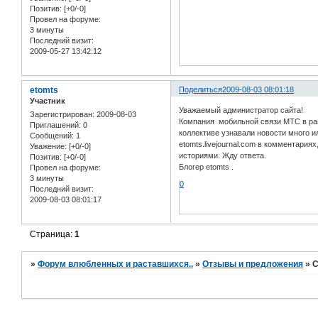
Позитив:
[+0/-0]
Провел на форуме:
3 минуты
Последний визит:
2009-05-27 13:42:12
etomts
Поделиться
2009-08-03 08:01:18
Участник
Уважаемый администратор сайта!
Зарегистрирован
: 2009-08-03
Компания мобильной связи МТС в рам
Приглашений:
0
коллективе узнавали новости много и
Сообщений:
1
etomts.livejournal.com в комментари
Уважение:
[+0/-0]
историями. Жду ответа.
Позитив:
[+0/-0]
Блогер etomts .
Провел на форуме:
3 минуты
0
Последний визит:
2009-08-03 08:01:17
Страница:
1
»
Форум влюбленных и раставшихся..
»
Отзывы и предложения
»
С