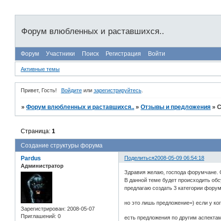
Форум влюбленных и раставшихся..
Форум
Участники
Поиск
Регистрация
Войти
Активные темы
Привет, Гость!
Войдите
или
зарегистрируйтесь
.
»
Форум влюбленных и раставшихся..
»
Отзывы и предложения
»
С
Страница:
1
Создание структуры форума
Pardus
Поделиться
2008-05-09 06:54:18
Администратор
Здравия желаю, господа форумчане. 
В данной теме будет происходить об
предлагаю создать 3 категории форум
но это лишь предложение=) если у ко
Зарегистрирован
: 2008-05-07
Приглашений:
0
есть предложения по другим аспектам