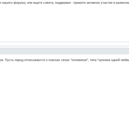
ке нашего форума, или ищете совета, поддержки - примите активное участие в развит
ов. Пусть народ отписывается о поисках своих "половинок", типа "хроники одной любви